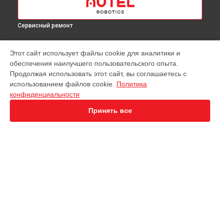
Сервисный ремонт
МОДЕЛИ
Этот сайт использует файлы cookie для аналитики и
обеспечения наилучшего пользовательского опыта.
EVO Nano+
Продолжая использовать этот сайт, вы соглашаетесь с
EVO 2 Dual 640T
использованием файлов cookie.
Политика
EVO 2 Enterprise
конфиденциальности
EVO 2 RTK
EVO Max 4T
Принять все
Robotics Evo Lite
СТРАНИЦЫ
Гарантия
Доставка
Контакты
Карта сайта
КОНТАКТЫ