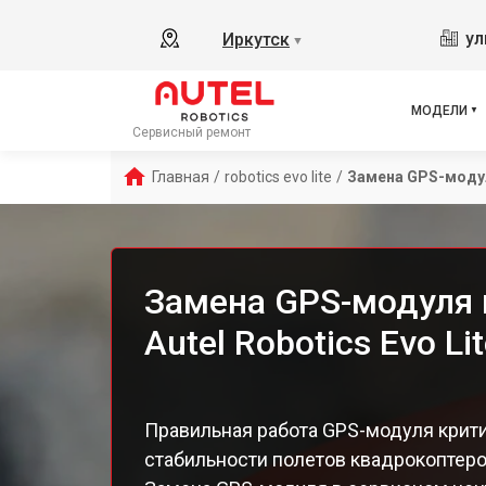
ул
Иркутск
▼
МОДЕЛИ
Сервисный ремонт
Главная
/
robotics evo lite
/
Замена GPS-моду
Замена GPS-модуля 
Autel Robotics Evo Li
Правильная работа GPS-модуля крити
стабильности полетов квадрокоптеров