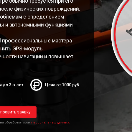
ре обычно требуется при его
 после физических повреждений.
проблемам с определением
ты и автономными функциями
l профессиональные мастера
нить GPS-модуль.
чности навигации и повышает
я до 3-х лет
Цена от 1000 руб
править заявку
 на обработку моих
персональных данных.