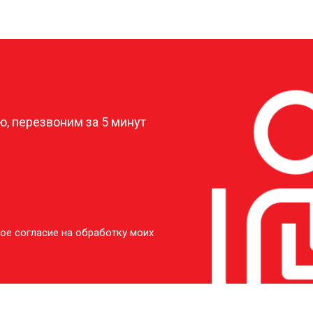
от 40 мин
о
от 20 мин
о
?
от 30 мин
о
, перезвоним за 5 минут
от 20 мин
о
от 30 мин
о
ое согласие на обработку моих
от 20 мин
о
от 60 мин
о