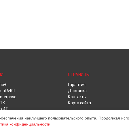
ЛИ
СТРАНИЦЫ
no+
Гарантия
ual 640T
Доставка
nterprise
Контакты
RTK
Карта сайта
x 4T
обеспечения наилучшего пользовательского опыта. Продолжая испол
тика конфиденциальности