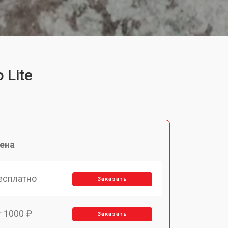
 Lite
ена
есплатно
Заказать
т 1000 ₽
Заказать