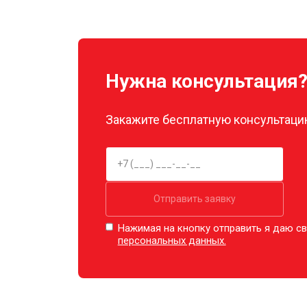
Замена луча
Замена лопасти
Нужна консультация
Замена GPS-модуля
Закажите бесплатную консультацию
Замена аккумулятора
Настройка шифрования Wi-Fi
Отправить заявку
Нажимая на кнопку отправить я даю св
персональных данных.
Прошивка
Замена материнской платы