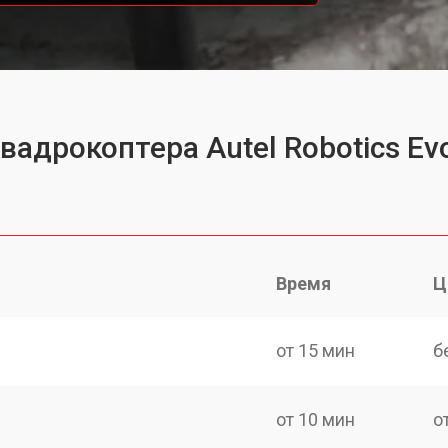
вадрокоптера Autel Robotics Evo
Время
Ц
от 15 мин
б
от 10 мин
о