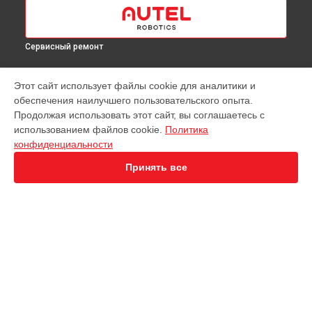
Сервисный ремонт
МОДЕЛИ
Этот сайт использует файлы cookie для аналитики и
обеспечения наилучшего пользовательского опыта.
EVO Nano+
Продолжая использовать этот сайт, вы соглашаетесь с
EVO 2 Dual 640T
использованием файлов cookie.
Политика
EVO 2 Enterprise
конфиденциальности
EVO 2 RTK
EVO Max 4T
Принять все
СТРАНИЦЫ
Гарантия
Доставка
Контакты
Карта сайта
КОНТАКТЫ