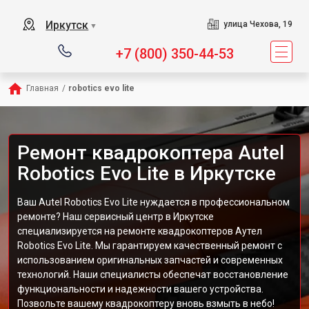
Иркутск
улица Чехова, 19
▼
+7 (800) 350-44-53
Главная
/
robotics evo lite
Ремонт квадрокоптера Autel
Robotics Evo Lite в Иркутске
Ваш Autel Robotics Evo Lite нуждается в профессиональном
ремонте? Наш сервисный центр в Иркутске
специализируется на ремонте квадрокоптеров Аутел
Robotics Evo Lite. Мы гарантируем качественный ремонт с
использованием оригинальных запчастей и современных
технологий. Наши специалисты обеспечат восстановление
функциональности и надежности вашего устройства.
Позвольте вашему квадрокоптеру вновь взмыть в небо!