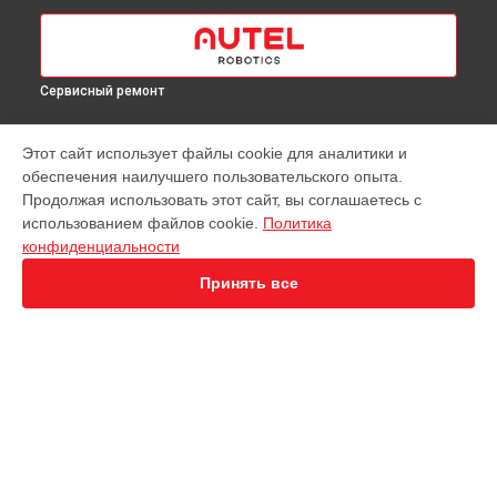
Сервисный ремонт
МОДЕЛИ
Этот сайт использует файлы cookie для аналитики и
обеспечения наилучшего пользовательского опыта.
EVO Nano+
Продолжая использовать этот сайт, вы соглашаетесь с
EVO 2 Dual 640T
использованием файлов cookie.
Политика
EVO 2 Enterprise
конфиденциальности
EVO 2 RTK
EVO Max 4T
Принять все
Robotics Evo Lite
СТРАНИЦЫ
Гарантия
Доставка
Контакты
Карта сайта