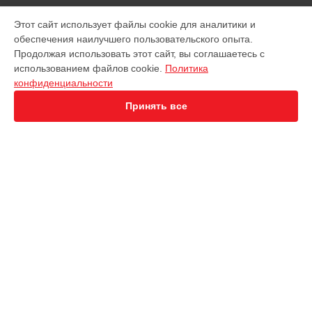
МОДЕЛИ
Этот сайт использует файлы cookie для аналитики и
обеспечения наилучшего пользовательского опыта.
EVO Nano+
Продолжая использовать этот сайт, вы соглашаетесь с
EVO 2 Dual 640T
использованием файлов cookie.
Политика
EVO 2 Enterprise
конфиденциальности
EVO 2 RTK
EVO Max 4T
Принять все
Robotics Evo Lite
СТРАНИЦЫ
Гарантия
Доставка
Контакты
Карта сайта
КОНТАКТЫ
+7 (800) 350-44-53
Ежедневно с 09:00 до 21:00
г. Иркутск, улица Чехова, 19