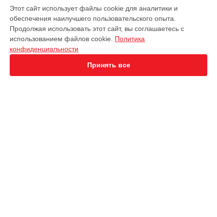
МОДЕЛИ
Этот сайт использует файлы cookie для аналитики и
обеспечения наилучшего пользовательского опыта.
EVO 2 Dual 640T
Продолжая использовать этот сайт, вы соглашаетесь с
EVO 2 Enterprise
использованием файлов cookie.
Политика
EVO 2 RTK
конфиденциальности
EVO Max 4T
Robotics Evo Lite
Принять все
СТРАНИЦЫ
Гарантия
Доставка
Контакты
Карта сайта
КОНТАКТЫ
+7 (800) 350-44-53
Ежедневно с 09:00 до 21:00
г. Иркутск, улица Чехова, 19
info@servicecenter-autel.ru
Политика конфиденциальности