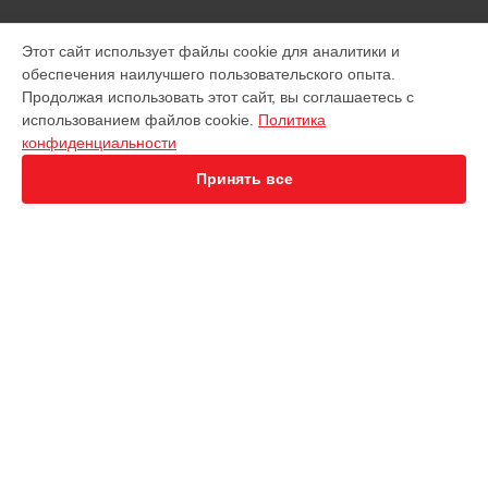
МОДЕЛИ
Этот сайт использует файлы cookie для аналитики и
обеспечения наилучшего пользовательского опыта.
EVO 2 Dual 640T
Продолжая использовать этот сайт, вы соглашаетесь с
EVO 2 Enterprise
использованием файлов cookie.
Политика
EVO 2 RTK
конфиденциальности
EVO Max 4T
Robotics Evo Lite
Принять все
СТРАНИЦЫ
Гарантия
Доставка
Контакты
Карта сайта
КОНТАКТЫ
+7 (800) 350-44-53
Ежедневно с 09:00 до 21:00
г. Иркутск, улица Чехова, 19
info@servicecenter-autel.ru