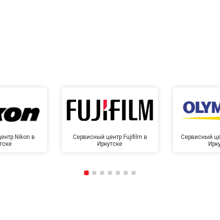
от 60 мин
о
от 40 мин
о
ентр Nikon в
Сервисный центр Fujifilm в
Сервисный це
тске
Иркутске
Ирк