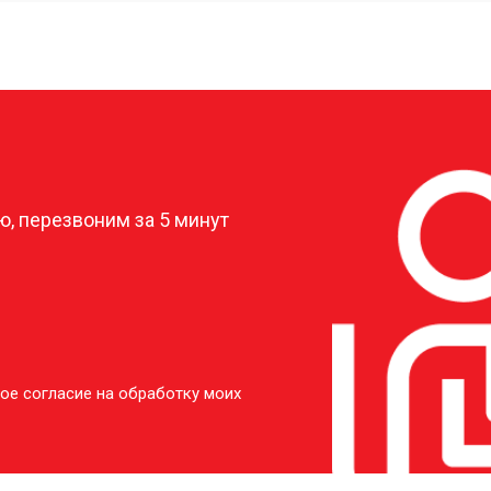
от 40 мин
о
от 20 мин
о
?
от 30 мин
о
, перезвоним за 5 минут
от 20 мин
о
от 30 мин
о
ое согласие на обработку моих
от 20 мин
о