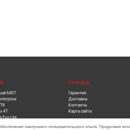
ЛИ
СТРАНИЦЫ
ual 640T
Гарантия
nterprise
Доставка
RTK
Контакты
x 4T
Карта сайта
s Evo Lite
обеспечения наилучшего пользовательского опыта. Продолжая испол