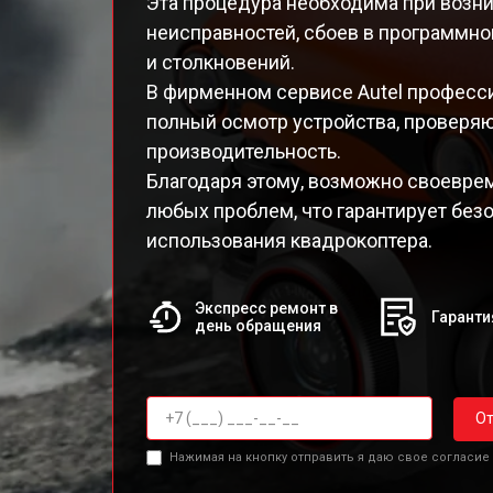
Эта процедура необходима при возн
неисправностей, сбоев в программн
и столкновений.
В фирменном сервисе Autel профес
полный осмотр устройства, проверяю
производительность.
Благодаря этому, возможно своевре
любых проблем, что гарантирует без
использования квадрокоптера.
Экспресс ремонт в
Гаранти
день обращения
От
Нажимая на кнопку отправить я даю свое согласие