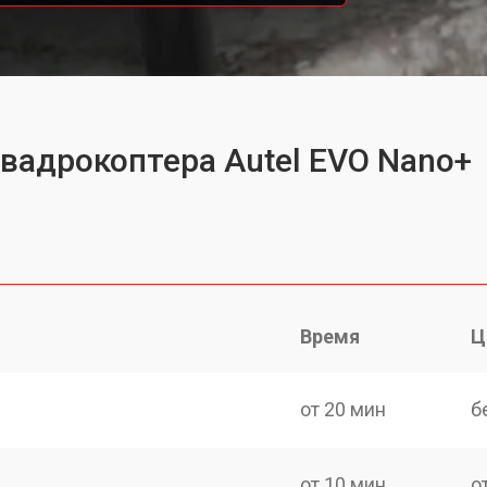
квадрокоптера Autel EVO Nano+
Время
Ц
от 20 мин
б
от 10 мин
о