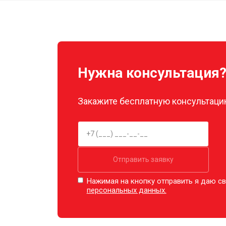
Замена луча
Замена лопасти
Нужна консультация
Замена GPS-модуля
Закажите бесплатную консультацию
Замена аккумулятора
Настройка шифрования Wi-Fi
Отправить заявку
Нажимая на кнопку отправить я даю св
персональных данных.
Прошивка