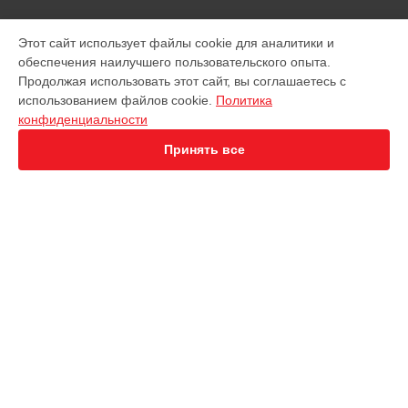
МОДЕЛИ
Этот сайт использует файлы cookie для аналитики и
обеспечения наилучшего пользовательского опыта.
EVO Nano+
Продолжая использовать этот сайт, вы соглашаетесь с
EVO 2 Dual 640T
использованием файлов cookie.
Политика
EVO 2 Enterprise
конфиденциальности
EVO 2 RTK
Robotics Evo Lite
Принять все
СТРАНИЦЫ
Гарантия
Доставка
Контакты
Карта сайта
КОНТАКТЫ
+7 (800) 350-44-53
Ежедневно с 09:00 до 21:00
г. Иркутск, улица Чехова, 19
info@servicecenter-autel.ru