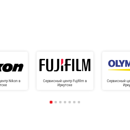
от 60 мин
о
от 40 мин
о
ентр Nikon в
Сервисный центр Fujifilm в
Сервисный це
тске
Иркутске
Ирк