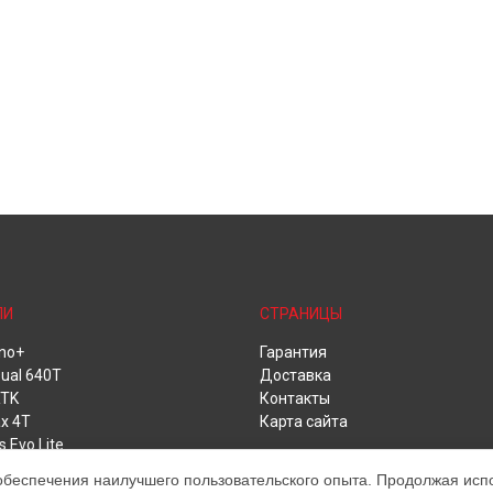
ЛИ
СТРАНИЦЫ
no+
Гарантия
ual 640T
Доставка
RTK
Контакты
x 4T
Карта сайта
s Evo Lite
обеспечения наилучшего пользовательского опыта. Продолжая испол