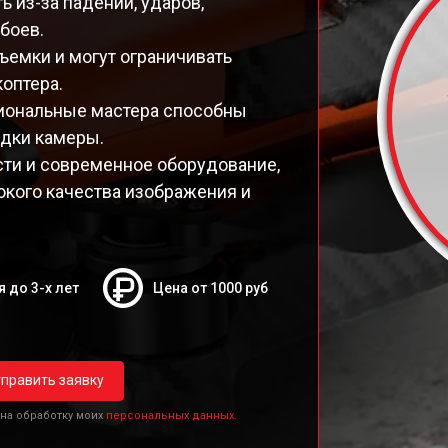
 из-за падений, ударов,
боев.
ъемки и могут ограничивать
оптера.
иональные мастера способны
дки камеры.
сти и современное оборудование,
окого качества изображения и
я до 3-х лет
Цена от 1000 руб
править заявку
 на обработку моих
персональных данных.