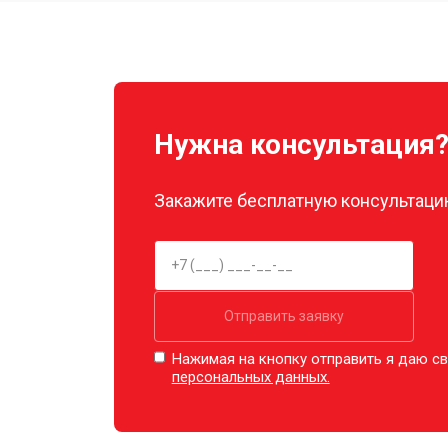
Замена луча
Замена лопасти
Нужна консультация
Замена GPS-модуля
Закажите бесплатную консультацию
Замена аккумулятора
Настройка шифрования Wi-Fi
Отправить заявку
Нажимая на кнопку отправить я даю св
персональных данных.
Прошивка