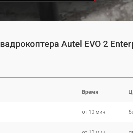
вадрокоптера Autel EVO 2 Enter
Время
Ц
от 10 мин
б
от 10 мин
о