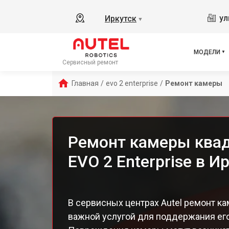
ул
Иркутск
▼
МОДЕЛИ
Сервисный ремонт
Главная
/
evo 2 enterprise
/
Ремонт камеры
Ремонт камеры квад
EVO 2 Enterprise в И
В сервисных центрах Autel ремонт к
важной услугой для поддержания ег