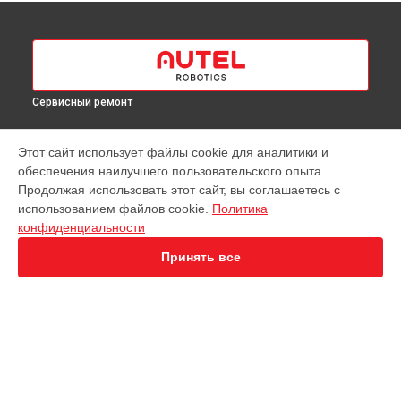
Сервисный ремонт
МОДЕЛИ
Этот сайт использует файлы cookie для аналитики и
обеспечения наилучшего пользовательского опыта.
EVO Nano+
Продолжая использовать этот сайт, вы соглашаетесь с
EVO 2 Dual 640T
использованием файлов cookie.
Политика
EVO 2 RTK
конфиденциальности
EVO Max 4T
Robotics Evo Lite
Принять все
СТРАНИЦЫ
Гарантия
Доставка
Контакты
Карта сайта