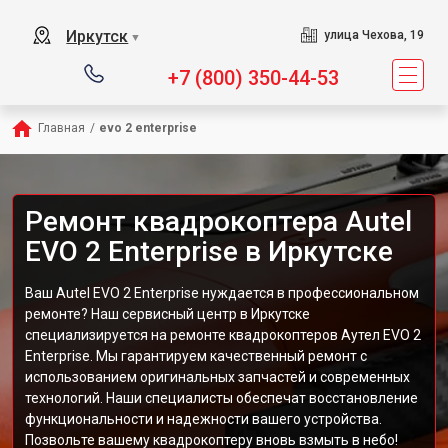
Иркутск
улица Чехова, 19
▼
+7 (800) 350-44-53
Главная
/
evo 2 enterprise
Ремонт квадрокоптера Autel
EVO 2 Enterprise в Иркутске
Ваш Autel EVO 2 Enterprise нуждается в профессиональном
ремонте? Наш сервисный центр в Иркутске
специализируется на ремонте квадрокоптеров Аутел EVO 2
Enterprise. Мы гарантируем качественный ремонт с
использованием оригинальных запчастей и современных
технологий. Наши специалисты обеспечат восстановление
функциональности и надежности вашего устройства.
Позвольте вашему квадрокоптеру вновь взмыть в небо!