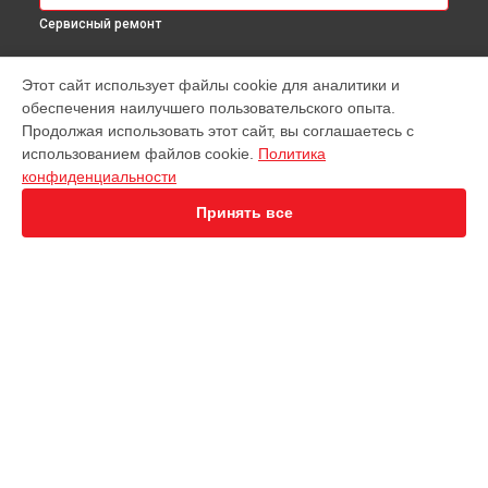
Сервисный ремонт
МОДЕЛИ
Этот сайт использует файлы cookie для аналитики и
обеспечения наилучшего пользовательского опыта.
EVO Nano+
Продолжая использовать этот сайт, вы соглашаетесь с
EVO 2 Enterprise
использованием файлов cookie.
Политика
EVO 2 RTK
конфиденциальности
EVO Max 4T
Robotics Evo Lite
Принять все
СТРАНИЦЫ
Гарантия
Доставка
Контакты
Карта сайта
КОНТАКТЫ
+7 (800) 350-44-53
Ежедневно с 09:00 до 21:00